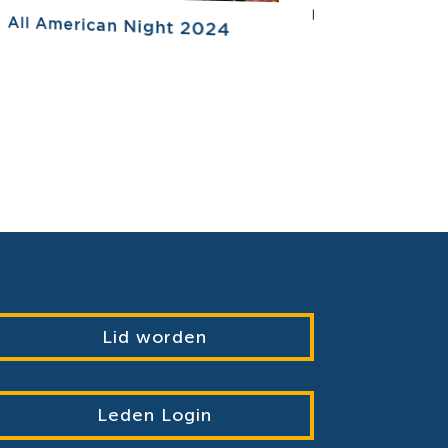
Leidenarenborrel 
All American Night 2024
Minerva
Lid worden
Leden Login