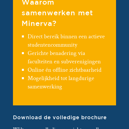
Waarom
samenwerken met
Minerva?
Direct bereik binnen een actieve
studentencommunity
Gerichte benadering via
faculteiten en subverenigingen
Online én offline zichtbaarheid
Mogelijkheid tot langdurige
samenwerking
Download de volledige brochure