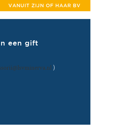
VANUIT ZIJN OF HAAR BV
n een gift
ssorii@lsvminerva.nl
)