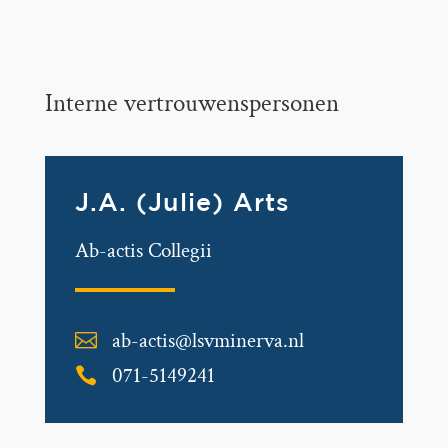
Interne vertrouwenspersonen
J.A. (Julie) Arts
Ab-actis Collegii
ab-actis@lsvminerva.nl

071-5149241
