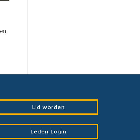
den
Lid worden
Leden Login